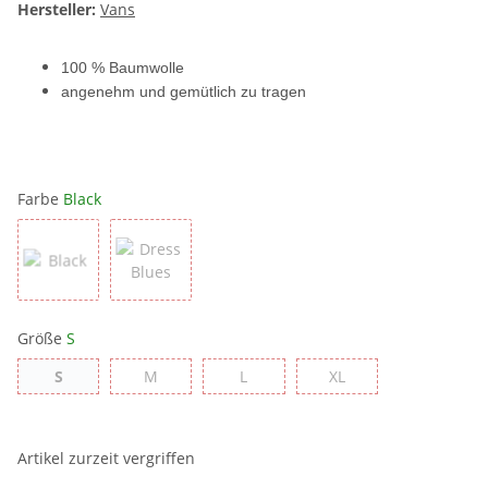
Hersteller:
Vans
100 % Baumwolle
angenehm und gemütlich zu tragen
Farbe
Black
Black
Dress Blues
Größe
S
S
M
L
XL
S
M
L
XL
Artikel zurzeit vergriffen