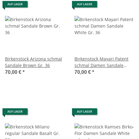
AUF LAGER
AUF LAGER
Birkenstock Arizona schmal
Birkenstock Mayari Patent
Sandale Brown Gr. 36
schmal Damen Sandale
White Gr. 36
70,00 €
*
70,00 €
*
AUF LAGER
AUF LAGER