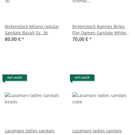
Birkenstock Milano regular
Birkenstock Ramses Birko-
Sandale Basalt Gr. 36
Flor Damen Sandale White
schmal Gr. 41
80,00 €
*
70,00 €
*
AUF LAGER
AUF LAGER
Lazamani ladies sandals
Lazamani ladies sandals