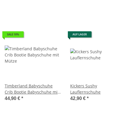
SALE 10%
AUF LAGER
Timberland Babyschuhe
Kickers Sushy
Crib Bootie Babyschuhe mit
Lauflernschuhe
Mütze
44,90 €
*
42,90 €
*