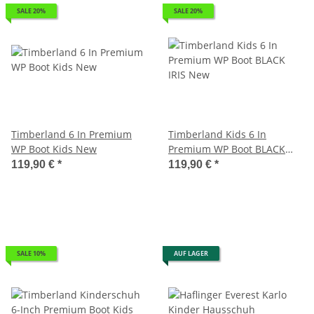
SALE 20%
SALE 20%
Timberland 6 In Premium
Timberland Kids 6 In
WP Boot Kids New
Premium WP Boot BLACK
IRIS New
119,90 €
*
119,90 €
*
SALE 10%
AUF LAGER