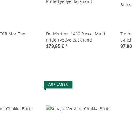
TCR Moc Toe
Dr. Martens 1460 Pascal Multi
Timbe
Pride Tyedye Backhand
6-Inc
Nubuc
179,95 €
*
97,9
AUF LAGER