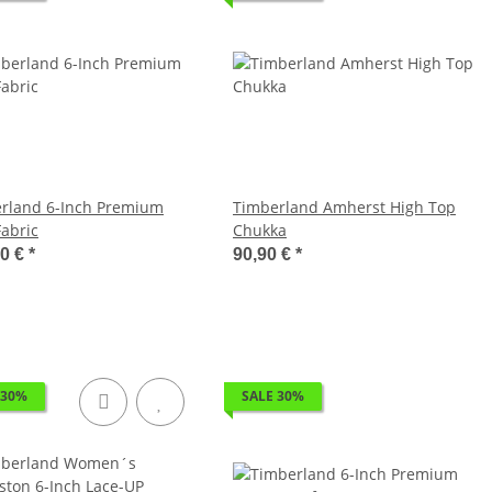
rland 6-Inch Premium
Timberland Amherst High Top
Fabric
Chukka
40 €
*
90,90 €
*
 30%
SALE 30%