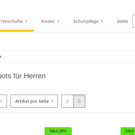
rrenschuhe
Kinder
Schuhpflege
Bekleid
n
ots für Herren
Artikel pro Seite
SALE 20%
SALE