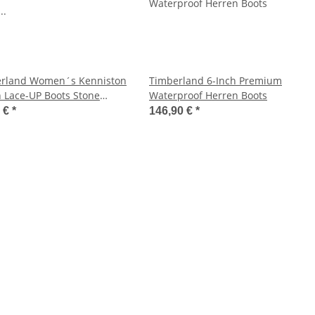
rland Women´s Kenniston
Timberland 6-Inch Premium
h Lace-UP Boots Stone
Waterproof Herren Boots
k 36
0 €
*
146,90 €
*