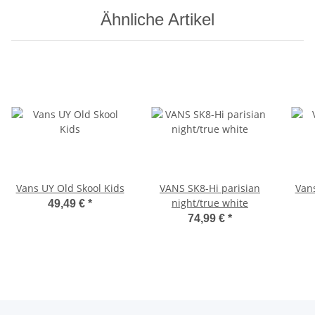
Ähnliche Artikel
Vans UY Old Skool Kids
VANS SK8-Hi parisian
Vans
night/true white
49,49 €
*
74,99 €
*