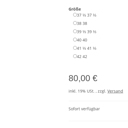
Größe
37 ⅓
37 ⅓
38
38
39 ⅓
39 ⅓
40
40
41 ⅓
41 ⅓
42
42
80,00 €
inkl. 19% USt. , zzgl.
Versand
Sofort verfügbar