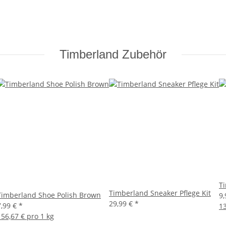
Timberland Zubehör
T
Timberland Sneaker Pflege Kit
Timberland Shoe Polish Brown
9
29,99 €
*
7,99 €
*
13
156,67 € pro 1 kg