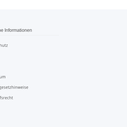
he Informationen
hutz
sum
egesetzhinweise
fsrecht