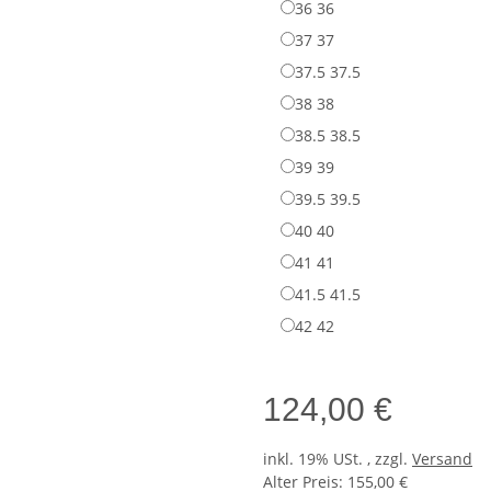
36
36
37
37
37.5
37.5
38
38
38.5
38.5
39
39
39.5
39.5
40
40
41
41
41.5
41.5
42
42
124,00 €
inkl. 19% USt. , zzgl.
Versand
Alter Preis: 155,00 €