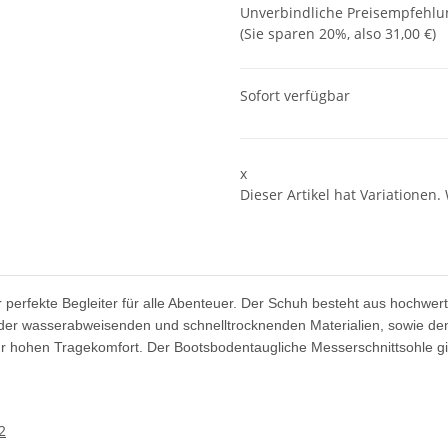
Unverbindliche Preisempfehlun
(Sie sparen
20%
, also
31,00 €
)
Sofort verfügbar
x
Dieser Artikel hat Variationen.
perfekte Begleiter für alle Abenteuer. Der Schuh besteht aus hochwer
er wasserabweisenden und schnelltrocknenden Materialien, sowie den ro
ür hohen Tragekomfort. Der Bootsbodentaugliche Messerschnittsohle g
2