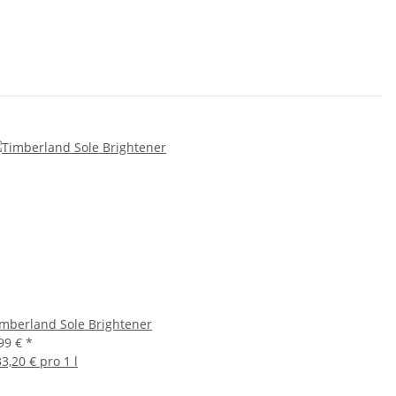
imberland Sole Brightener
,99 €
*
3,20 € pro 1 l