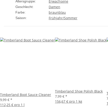
Erwachsene
Altersgruppe:
Damen
Geschlecht:
braun
blau
Farbe:
Frühjahr/Sommer
Saison:
Timberland Shoe Polish Black
Timberland Boot Sauce Cleaner
7,99 €
*
9,99 €
*
156,67 € pro 1 kg
112,25 € pro 1 l