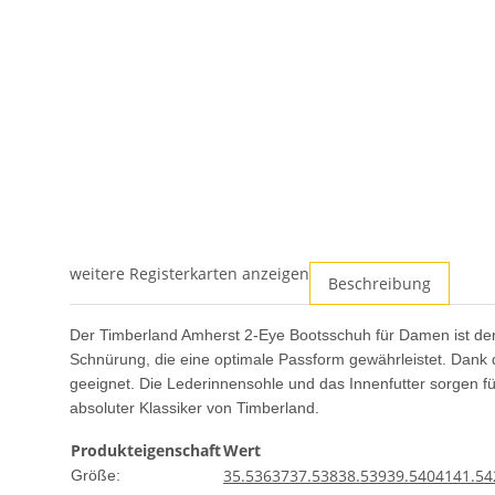
weitere Registerkarten anzeigen
Beschreibung
Der Timberland Amherst 2-Eye Bootsschuh für Damen ist der 
Schnürung, die eine optimale Passform gewährleistet. Dank d
geeignet. Die Lederinnensohle und das Innenfutter sorgen f
absoluter Klassiker von Timberland.
Produkteigenschaft
Wert
35.5
36
37
37.5
38
38.5
39
39.5
40
41
41.5
4
Größe: