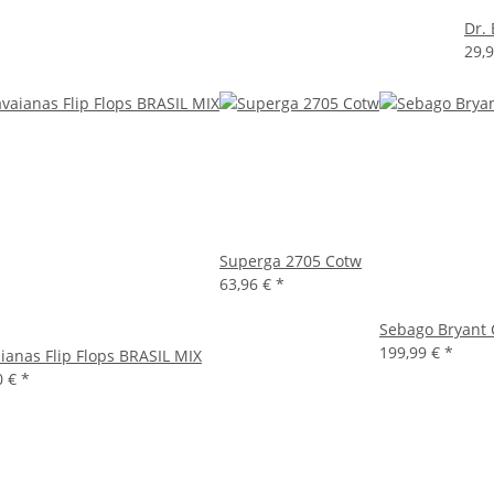
Dr.
29,
Superga 2705 Cotw
63,96 €
*
Sebago Bryant 
199,99 €
*
ianas Flip Flops BRASIL MIX
0 €
*