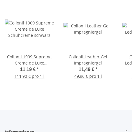
Collonil 1909 Supreme
Collonil Leather Gel
C
Creme de Luxe
Imprägniergel
Led
Schuhcreme schwarz
11,19 €
*
11,49 €
*
111,90 € pro 1 l
49,96 € pro 1 l
Informationen