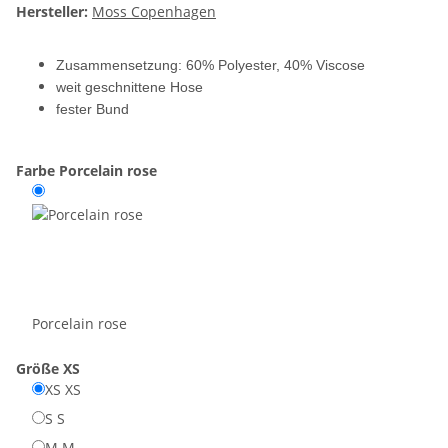
Hersteller:
Moss Copenhagen
Zusammensetzung: 60% Polyester, 40% Viscose
weit geschnittene Hose
fester Bund
Farbe
Porcelain rose
Porcelain rose
Größe
XS
XS
XS
S
S
M
M