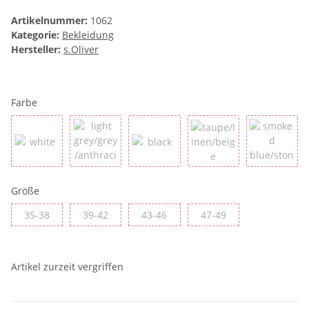
Artikelnummer:
1062
Kategorie:
Bekleidung
Hersteller:
s.Oliver
Farbe
white
light grey/grey/anthracite
black
taupe/linen/beige
smoked 
Größe
35-38
39-42
43-46
47-49
35-38
39-42
43-46
47-49
Artikel zurzeit vergriffen