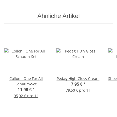
Ähnliche Artikel
Collonil One For All
Pedag High Gloss Cream
Shoe
Schaum-Set
7,95 €
*
11,99 €
*
79,50 € pro 1 l
95,92 € pro 1 l