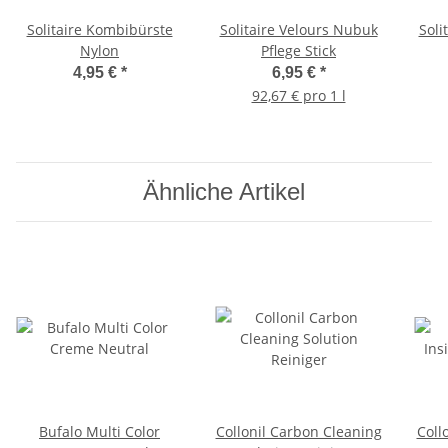
Solitaire Kombibürste
Solitaire Velours Nubuk
Soli
Nylon
Pflege Stick
4,95 €
*
6,95 €
*
92,67 € pro 1 l
Ähnliche Artikel
Bufalo Multi Color
Collonil Carbon Cleaning
Coll